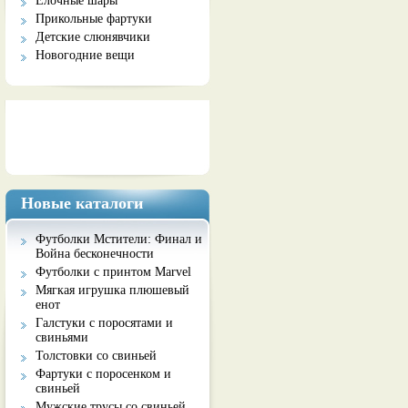
Елочные шары
Прикольные фартуки
Детские слюнявчики
Новогодние вещи
Социальные сети
Новые каталоги
Футболки Мстители: Финал и
Война бесконечности
Футболки с принтом Marvel
Мягкая игрушка плюшевый
енот
Галстуки с поросятами и
свиньями
Толстовки со свиньей
Фартуки с поросенком и
свиньей
Мужские трусы со свиньей