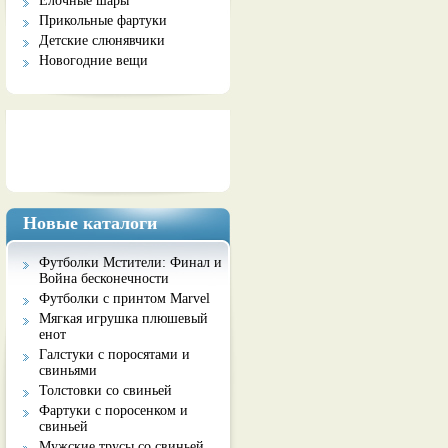
Елочные шары
Прикольные фартуки
Детские слюнявчики
Новогодние вещи
Социальные сети
Новые каталоги
Футболки Мстители: Финал и
Война бесконечности
Футболки с принтом Marvel
Мягкая игрушка плюшевый
енот
Галстуки с поросятами и
свиньями
Толстовки со свиньей
Фартуки с поросенком и
свиньей
Мужские трусы со свиньей