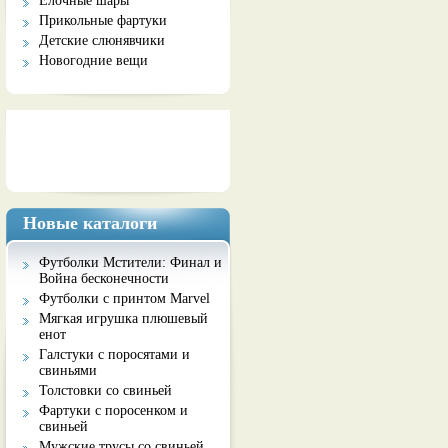
Елочные шары
Прикольные фартуки
Детские слюнявчики
Новогодние вещи
Социальные сети
Новые каталоги
Футболки Мстители: Финал и
Война бесконечности
Футболки с принтом Marvel
Мягкая игрушка плюшевый
енот
Галстуки с поросятами и
свиньями
Толстовки со свиньей
Фартуки с поросенком и
свиньей
Мужские трусы со свиньей