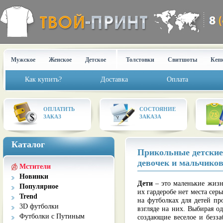
Мужское
Женское
Детское
Толстовки
Свитшоты
Кеп
Как купить?
Доставка
Оплата
ОПЛАТИТЬ
СОСТОЯНИЕ
ЗАКАЗ
ЗАКАЗА
Каталог
Прикольные детские 
девочек и мальчико
Мстители
Новинки
Дети
– это маленькие жизн
Популярное
их гардеробе нет места се
Trend
на футболках для детей пр
3D футболки
взгляде на них. Выбирая о
Футболки с Путиным
создающие веселое и безз