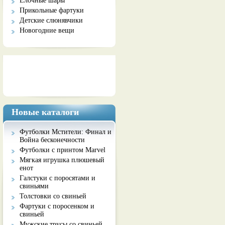
Елочные шары
Прикольные фартуки
Детские слюнявчики
Новогодние вещи
Социальные сети
Новые каталоги
Футболки Мстители: Финал и
Война бесконечности
Футболки с принтом Marvel
Мягкая игрушка плюшевый
енот
Галстуки с поросятами и
свиньями
Толстовки со свиньей
Фартуки с поросенком и
свиньей
Мужские трусы со свиньей