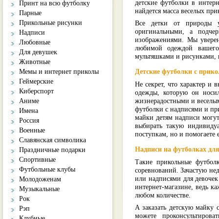
детские футболки в интерн
Принт на всю футболку
найдется масса веселых при
Парные
Прикольные рисунки
Все детки от природы ун
оригинальными, а подче
Надписи
изображениями. Мы уверен
Любовные
любимой одеждой вашего
Для девушек
мультяшками и рисунками,
Животные
Мемы и интернет приколы
Детские футболки с прик
Геймерские
Не секрет, что характер и 
Киберспорт
одежды, которую он носи
жизнерадостными и веселы
Аниме
футболки с надписями и пр
Имена
майки детям надписи могут
Россия
выбирать такую индивидуа
Военные
поступкам, но и помогаете 
Славянская символика
Надписи на футболках для
Праздничные подарки
Спортивные
Такие прикольные футбол
Футбольные клубы
соревнований. Зачастую не
или надписями для девочек
Молодоженам
интернет-магазине, ведь к
Музыкальные
любом количестве.
Рок
А заказать детскую майку 
Рэп
можете проконсультиров
Клубные