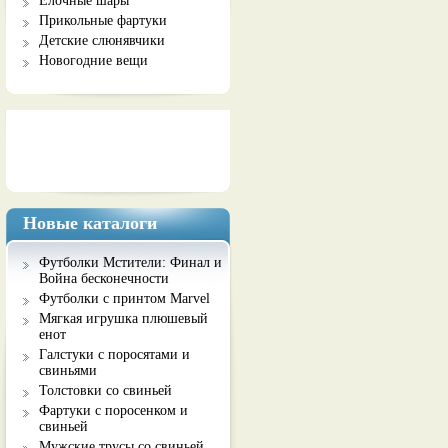
Елочные шары
Прикольные фартуки
Детские слюнявчики
Новогодние вещи
Социальные сети
Новые каталоги
Футболки Мстители: Финал и
Война бесконечности
Футболки с принтом Marvel
Мягкая игрушка плюшевый
енот
Галстуки с поросятами и
свиньями
Толстовки со свиньей
Фартуки с поросенком и
свиньей
Мужские трусы со свиньей