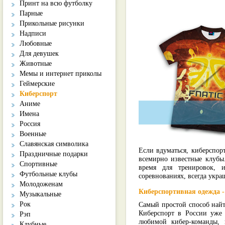
Принт на всю футболку
Парные
Прикольные рисунки
Надписи
Любовные
Для девушек
Животные
Мемы и интернет приколы
Геймерские
Киберспорт
Аниме
Имена
Россия
Военные
Славянская символика
Если вдуматься, киберспор
Праздничные подарки
всемирно известные клубы.
Спортивные
время для тренировок, 
Футбольные клубы
соревнованиях, всегда укр
Молодоженам
Киберспортивная одежда 
Музыкальные
Самый простой способ най
Рок
Киберспорт в России уже 
Рэп
любимой кибер-команды, 
Клубные