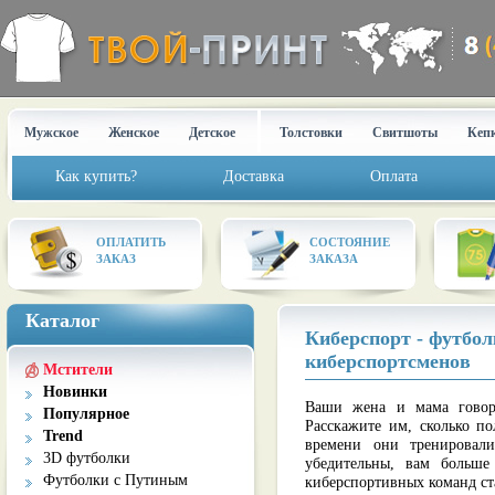
Мужское
Женское
Детское
Толстовки
Свитшоты
Кеп
Как купить?
Доставка
Оплата
ОПЛАТИТЬ
СОСТОЯНИЕ
ЗАКАЗ
ЗАКАЗА
Каталог
Киберспорт - футбол
киберспортсменов
Мстители
Новинки
Ваши жена и мама говоря
Популярное
Расскажите им, сколько п
Trend
времени они тренировали
3D футболки
убедительны, вам больш
Футболки с Путиным
киберспортивных команд ст