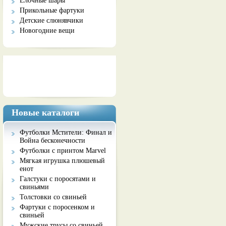
Елочные шары
Прикольные фартуки
Детские слюнявчики
Новогодние вещи
Социальные сети
Новые каталоги
Футболки Мстители: Финал и
Война бесконечности
Футболки с принтом Marvel
Мягкая игрушка плюшевый
енот
Галстуки с поросятами и
свиньями
Толстовки со свиньей
Фартуки с поросенком и
свиньей
Мужские трусы со свиньей